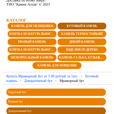
Доставка по всему Миру!
ТПО "Камни Алтая" © 2023
КАТАЛОГ
КАМЕНЬ ДЛЯ ОБЛИЦОВКИ
БУТОВЫЙ КАМЕНЬ
ПЛИТКА ИЗ НАТУРАЛЬНОГО КАМНЯ
КАМЕНЬ ТЕРМОСТОЙКИЙ
РВАНЫЙ КАМЕНЬ
ДИКИЙ КАМЕНЬ
ПЛИТКА ИЗ НАТУРАЛЬНОГО КАМНЯ
ИЗДЕЛИЯ ИЗ ДЕРЕВА
МЕМОРИАЛЬНЫЙ КАМЕНЬ
КАМЕНЬ ГАЛЬКА, БУЛЫЖНИК И ВАЛУН
КАМЕНЬ ДЛЯ МОЩЕНИЯ
Купить Мраморный бут от 5.00 рублей за 1шт.
Бутовый
камень
Декоративный бут
Мраморный бут
Округлый бут
Рваный бут
Декоративный бут